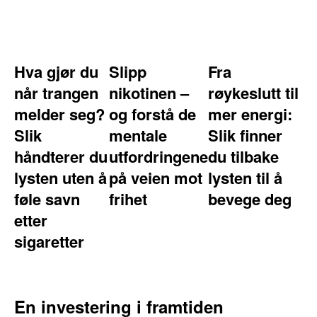
Hva gjør du
Slipp
Fra
når trangen
nikotinen –
røykeslutt til
melder seg?
og forstå de
mer energi:
Slik
mentale
Slik finner
håndterer du
utfordringene
du tilbake
lysten uten å
på veien mot
lysten til å
føle savn
frihet
bevege deg
etter
sigaretter
En investering i framtiden