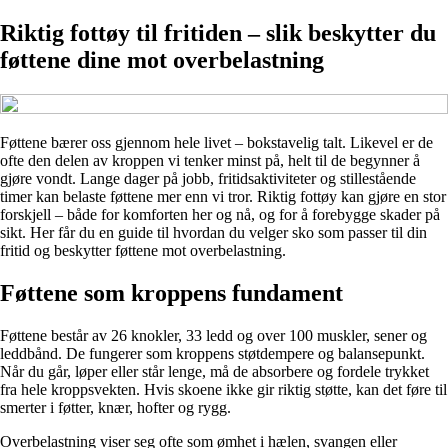
Riktig fottøy til fritiden – slik beskytter du
føttene dine mot overbelastning
Føttene bærer oss gjennom hele livet – bokstavelig talt. Likevel er de
ofte den delen av kroppen vi tenker minst på, helt til de begynner å
gjøre vondt. Lange dager på jobb, fritidsaktiviteter og stillestående
timer kan belaste føttene mer enn vi tror. Riktig fottøy kan gjøre en stor
forskjell – både for komforten her og nå, og for å forebygge skader på
sikt. Her får du en guide til hvordan du velger sko som passer til din
fritid og beskytter føttene mot overbelastning.
Føttene som kroppens fundament
Føttene består av 26 knokler, 33 ledd og over 100 muskler, sener og
leddbånd. De fungerer som kroppens støtdempere og balansepunkt.
Når du går, løper eller står lenge, må de absorbere og fordele trykket
fra hele kroppsvekten. Hvis skoene ikke gir riktig støtte, kan det føre til
smerter i føtter, knær, hofter og rygg.
Overbelastning viser seg ofte som ømhet i hælen, svangen eller