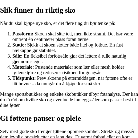
Slik finner du riktig sko
Når du skal kjøpe nye sko, er det flere ting du bør tenke på:
Passform:
Skoen skal sitte tett, men ikke stramt. Det bør være
omtrent én centimeter plass foran tærne.
Støtte:
Sjekk at skoen støtter både hæl og fotbue. En fast
hælkappe gir stabilitet.
Såle:
En fleksibel forfotssåle gjør det lettere å rulle naturlig
gjennom steget.
Materiale:
Pustende materialer som lær eller mesh holder
føttene tørre og reduserer risikoen for gnagsår.
Tidspunkt:
Prøv skoene på ettermiddagen, når føttene ofte er
litt hovne – da unngår du å kjøpe for små sko.
Mange sportsbutikker og enkelte skobutikker tilbyr fotanalyse. Der kan
du få råd om hvilke sko og eventuelle innleggssåler som passer best til
dine føtter.
Gi føttene pauser og pleie
Selv med gode sko trenger føttene oppmerksomhet. Strekk og massér
dem jevnlig, spesielt etter en lang dag. Et varmt fotbad eller en kort