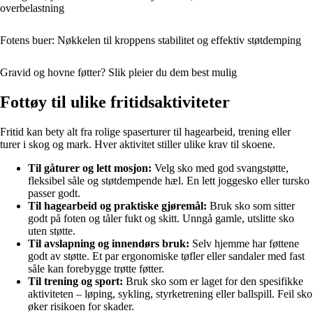
overbelastning
Fotens buer: Nøkkelen til kroppens stabilitet og effektiv støtdemping
Gravid og hovne føtter? Slik pleier du dem best mulig
Fottøy til ulike fritidsaktiviteter
Fritid kan bety alt fra rolige spaserturer til hagearbeid, trening eller
turer i skog og mark. Hver aktivitet stiller ulike krav til skoene.
Til gåturer og lett mosjon:
Velg sko med god svangstøtte,
fleksibel såle og støtdempende hæl. En lett joggesko eller tursko
passer godt.
Til hagearbeid og praktiske gjøremål:
Bruk sko som sitter
godt på foten og tåler fukt og skitt. Unngå gamle, utslitte sko
uten støtte.
Til avslapning og innendørs bruk:
Selv hjemme har føttene
godt av støtte. Et par ergonomiske tøfler eller sandaler med fast
såle kan forebygge trøtte føtter.
Til trening og sport:
Bruk sko som er laget for den spesifikke
aktiviteten – løping, sykling, styrketrening eller ballspill. Feil sko
øker risikoen for skader.