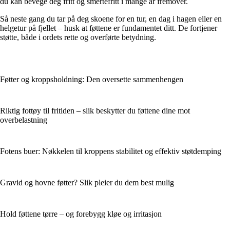
du kan bevege deg fritt og smertefritt i mange år fremover.
Så neste gang du tar på deg skoene for en tur, en dag i hagen eller en
helgetur på fjellet – husk at føttene er fundamentet ditt. De fortjener
støtte, både i ordets rette og overførte betydning.
Føtter og kroppsholdning: Den oversette sammenhengen
Riktig fottøy til fritiden – slik beskytter du føttene dine mot
overbelastning
Fotens buer: Nøkkelen til kroppens stabilitet og effektiv støtdemping
Gravid og hovne føtter? Slik pleier du dem best mulig
Hold føttene tørre – og forebygg kløe og irritasjon