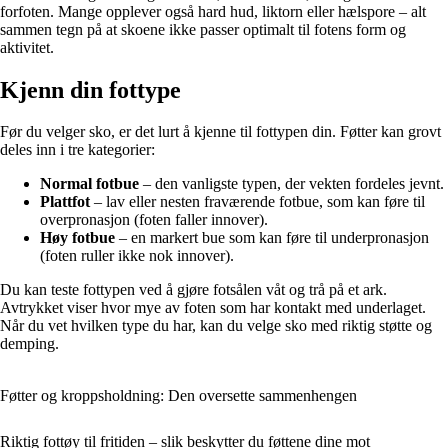
forfoten. Mange opplever også hard hud, liktorn eller hælspore – alt
sammen tegn på at skoene ikke passer optimalt til fotens form og
aktivitet.
Kjenn din fottype
Før du velger sko, er det lurt å kjenne til fottypen din. Føtter kan grovt
deles inn i tre kategorier:
Normal fotbue
– den vanligste typen, der vekten fordeles jevnt.
Plattfot
– lav eller nesten fraværende fotbue, som kan føre til
overpronasjon (foten faller innover).
Høy fotbue
– en markert bue som kan føre til underpronasjon
(foten ruller ikke nok innover).
Du kan teste fottypen ved å gjøre fotsålen våt og trå på et ark.
Avtrykket viser hvor mye av foten som har kontakt med underlaget.
Når du vet hvilken type du har, kan du velge sko med riktig støtte og
demping.
Føtter og kroppsholdning: Den oversette sammenhengen
Riktig fottøy til fritiden – slik beskytter du føttene dine mot