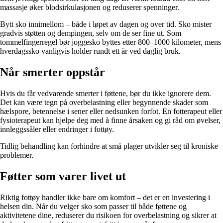
massasje øker blodsirkulasjonen og reduserer spenninger.
Bytt sko innimellom – både i løpet av dagen og over tid. Sko mister
gradvis støtten og dempingen, selv om de ser fine ut. Som
tommelfingerregel bør joggesko byttes etter 800–1000 kilometer, mens
hverdagssko vanligvis holder rundt ett år ved daglig bruk.
Når smerter oppstår
Hvis du får vedvarende smerter i føttene, bør du ikke ignorere dem.
Det kan være tegn på overbelastning eller begynnende skader som
hælspore, betennelse i sener eller nedsunken forfot. En fotterapeut eller
fysioterapeut kan hjelpe deg med å finne årsaken og gi råd om øvelser,
innleggssåler eller endringer i fottøy.
Tidlig behandling kan forhindre at små plager utvikler seg til kroniske
problemer.
Føtter som varer livet ut
Riktig fottøy handler ikke bare om komfort – det er en investering i
helsen din. Når du velger sko som passer til både føttene og
aktivitetene dine, reduserer du risikoen for overbelastning og sikrer at