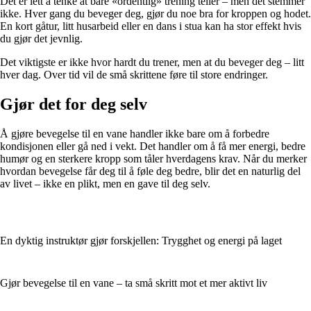
Det er lett å tenke at bare «ordentlig» trening teller – men det stemmer
ikke. Hver gang du beveger deg, gjør du noe bra for kroppen og hodet.
En kort gåtur, litt husarbeid eller en dans i stua kan ha stor effekt hvis
du gjør det jevnlig.
Det viktigste er ikke hvor hardt du trener, men at du beveger deg – litt
hver dag. Over tid vil de små skrittene føre til store endringer.
Gjør det for deg selv
Å gjøre bevegelse til en vane handler ikke bare om å forbedre
kondisjonen eller gå ned i vekt. Det handler om å få mer energi, bedre
humør og en sterkere kropp som tåler hverdagens krav. Når du merker
hvordan bevegelse får deg til å føle deg bedre, blir det en naturlig del
av livet – ikke en plikt, men en gave til deg selv.
En dyktig instruktør gjør forskjellen: Trygghet og energi på laget
Gjør bevegelse til en vane – ta små skritt mot et mer aktivt liv