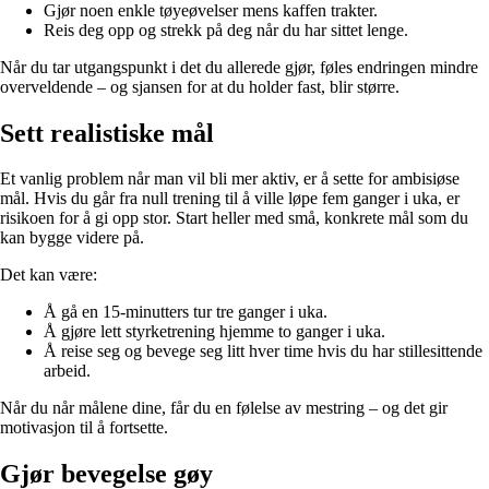
Gjør noen enkle tøyeøvelser mens kaffen trakter.
Reis deg opp og strekk på deg når du har sittet lenge.
Når du tar utgangspunkt i det du allerede gjør, føles endringen mindre
overveldende – og sjansen for at du holder fast, blir større.
Sett realistiske mål
Et vanlig problem når man vil bli mer aktiv, er å sette for ambisiøse
mål. Hvis du går fra null trening til å ville løpe fem ganger i uka, er
risikoen for å gi opp stor. Start heller med små, konkrete mål som du
kan bygge videre på.
Det kan være:
Å gå en 15-minutters tur tre ganger i uka.
Å gjøre lett styrketrening hjemme to ganger i uka.
Å reise seg og bevege seg litt hver time hvis du har stillesittende
arbeid.
Når du når målene dine, får du en følelse av mestring – og det gir
motivasjon til å fortsette.
Gjør bevegelse gøy