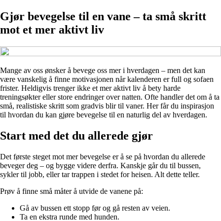
Gjør bevegelse til en vane – ta små skritt
mot et mer aktivt liv
Mange av oss ønsker å bevege oss mer i hverdagen – men det kan
være vanskelig å finne motivasjonen når kalenderen er full og sofaen
frister. Heldigvis trenger ikke et mer aktivt liv å bety harde
treningsøkter eller store endringer over natten. Ofte handler det om å ta
små, realistiske skritt som gradvis blir til vaner. Her får du inspirasjon
til hvordan du kan gjøre bevegelse til en naturlig del av hverdagen.
Start med det du allerede gjør
Det første steget mot mer bevegelse er å se på hvordan du allerede
beveger deg – og bygge videre derfra. Kanskje går du til bussen,
sykler til jobb, eller tar trappen i stedet for heisen. Alt dette teller.
Prøv å finne små måter å utvide de vanene på:
Gå av bussen ett stopp før og gå resten av veien.
Ta en ekstra runde med hunden.