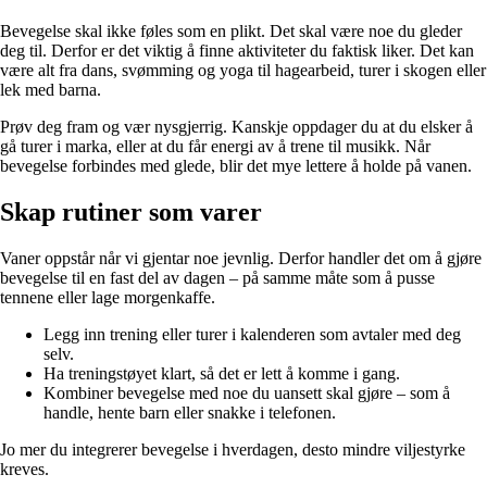
Bevegelse skal ikke føles som en plikt. Det skal være noe du gleder
deg til. Derfor er det viktig å finne aktiviteter du faktisk liker. Det kan
være alt fra dans, svømming og yoga til hagearbeid, turer i skogen eller
lek med barna.
Prøv deg fram og vær nysgjerrig. Kanskje oppdager du at du elsker å
gå turer i marka, eller at du får energi av å trene til musikk. Når
bevegelse forbindes med glede, blir det mye lettere å holde på vanen.
Skap rutiner som varer
Vaner oppstår når vi gjentar noe jevnlig. Derfor handler det om å gjøre
bevegelse til en fast del av dagen – på samme måte som å pusse
tennene eller lage morgenkaffe.
Legg inn trening eller turer i kalenderen som avtaler med deg
selv.
Ha treningstøyet klart, så det er lett å komme i gang.
Kombiner bevegelse med noe du uansett skal gjøre – som å
handle, hente barn eller snakke i telefonen.
Jo mer du integrerer bevegelse i hverdagen, desto mindre viljestyrke
kreves.